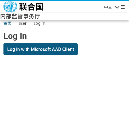
Skip to main content
中文
Navigatio
内部监督事务厅
首页
user
Log in
Log in
Log in with Microsoft AAD Client