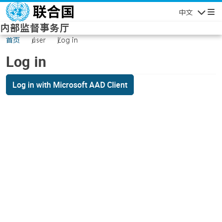
Skip to main content
中文
Navigatio
内部监督事务厅
首页
user
Log in
Log in
Log in with Microsoft AAD Client