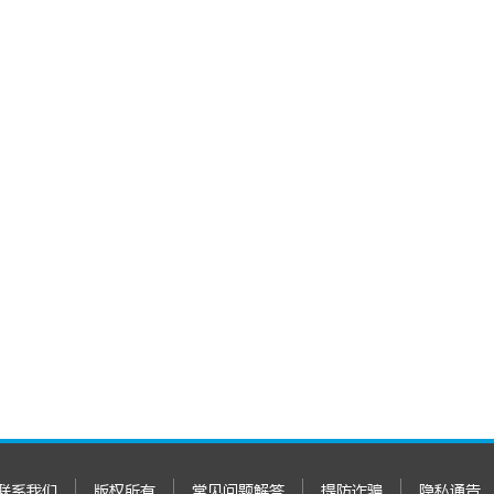
联系我们
版权所有
常见问题解答
提防诈骗
隐私通告