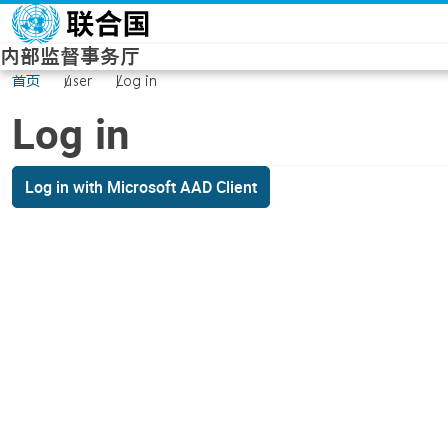
Skip to main content
内部监督事务厅
首页
user
Log in
Log in
Log in with Microsoft AAD Client