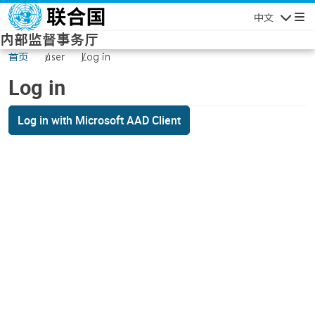
Skip to main content
中文
Navigatio
内部监督事务厅
首页
user
Log in
Log in
Log in with Microsoft AAD Client