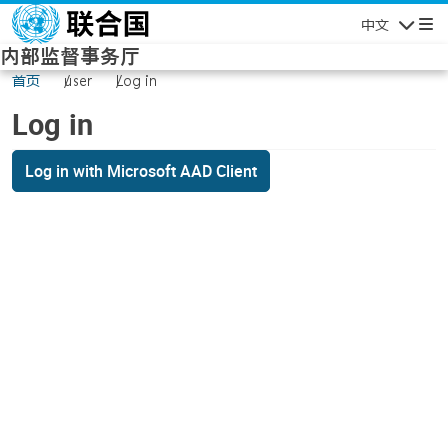
Skip to main content
中文
Navigatio
内部监督事务厅
首页
user
Log in
Log in
Log in with Microsoft AAD Client