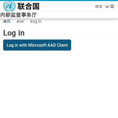
Skip to main content
中文
Navigatio
内部监督事务厅
首页
user
Log in
Log in
Log in with Microsoft AAD Client