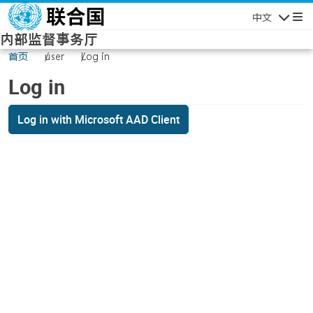
Skip to main content
中文
Navigatio
内部监督事务厅
首页
user
Log in
Log in
Log in with Microsoft AAD Client