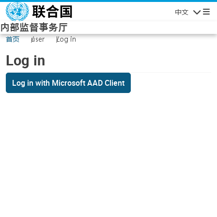
Skip to main content
中文
Navigatio
内部监督事务厅
首页
user
Log in
Log in
Log in with Microsoft AAD Client