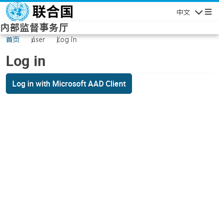
Skip to main content
中文
Navigatio
内部监督事务厅
首页
user
Log in
Log in
Log in with Microsoft AAD Client