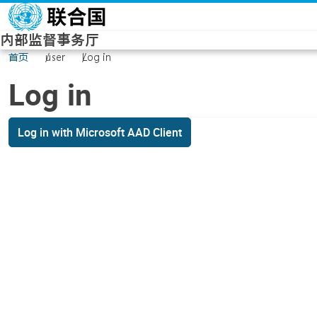
Skip to main content
内部监督事务厅
首页
user
Log in
Log in
Log in with Microsoft AAD Client