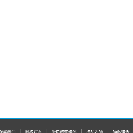
联系我们
版权所有
常见问题解答
提防诈骗
隐私通告