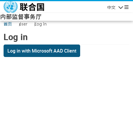
Skip to main content
中文
Navigatio
内部监督事务厅
首页
user
Log in
Log in
Log in with Microsoft AAD Client