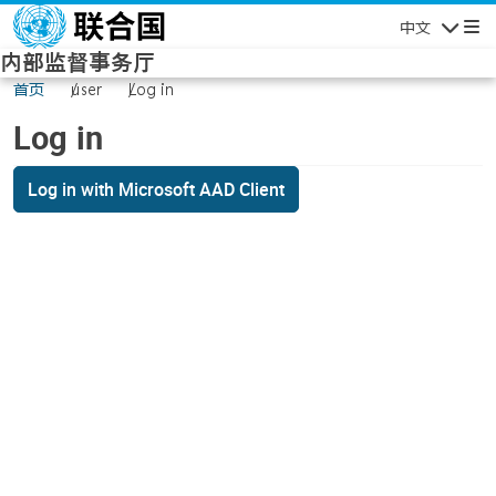
Skip to main content
中文
Navigatio
内部监督事务厅
首页
user
Log in
Log in
Log in with Microsoft AAD Client