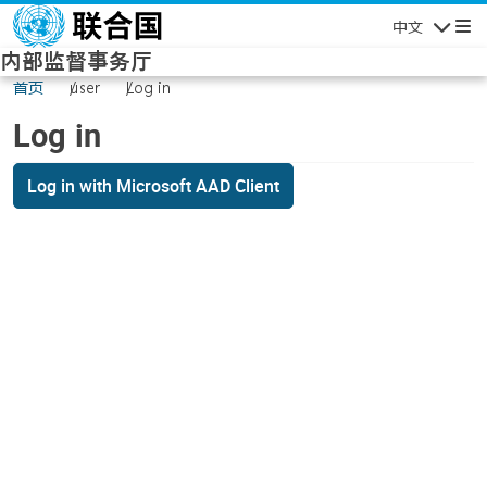
Skip to main content
中文
Navigatio
内部监督事务厅
首页
user
Log in
Log in
Log in with Microsoft AAD Client