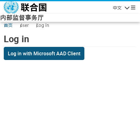
Skip to main content
中文
Navigatio
内部监督事务厅
首页
user
Log in
Log in
Log in with Microsoft AAD Client