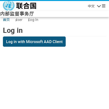
Skip to main content
中文
Navigatio
内部监督事务厅
首页
user
Log in
Log in
Log in with Microsoft AAD Client