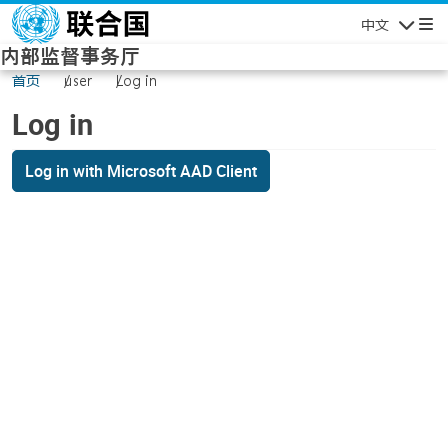
Skip to main content
中文
Navigatio
内部监督事务厅
首页
user
Log in
Log in
Log in with Microsoft AAD Client