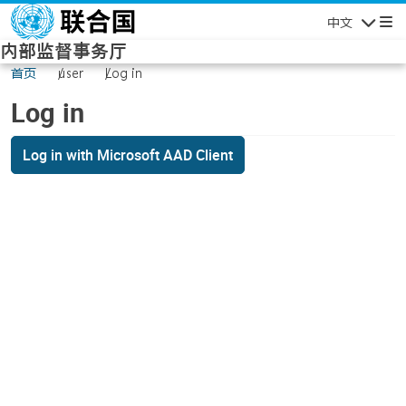
Skip to main content
中文
Navigatio
内部监督事务厅
首页
user
Log in
Log in
Log in with Microsoft AAD Client