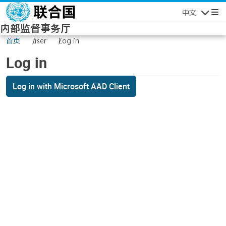
Skip to main content
中文
Navigatio
内部监督事务厅
首页
user
Log in
Log in
Log in with Microsoft AAD Client