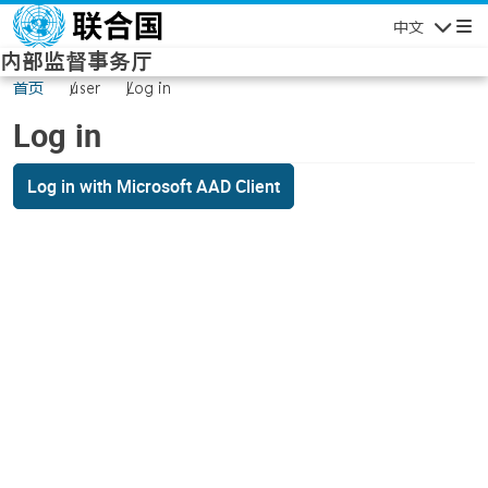
Skip to main content
中文
Navigatio
内部监督事务厅
首页
user
Log in
Log in
Log in with Microsoft AAD Client