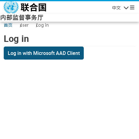
Skip to main content
中文
Navigatio
内部监督事务厅
首页
user
Log in
Log in
Log in with Microsoft AAD Client