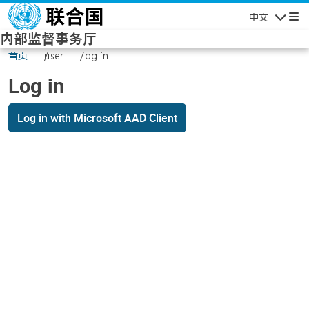
Skip to main content
中文
Navigatio
内部监督事务厅
首页
user
Log in
Log in
Log in with Microsoft AAD Client