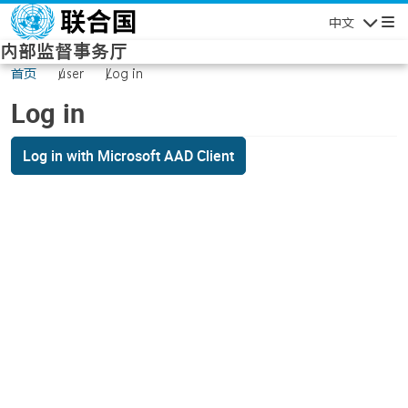
Skip to main content
中文
Navigatio
内部监督事务厅
首页
user
Log in
Log in
Log in with Microsoft AAD Client