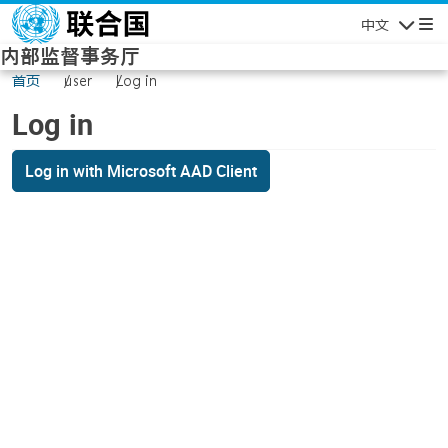
Skip to main content
中文
Navigatio
内部监督事务厅
首页
user
Log in
Log in
Log in with Microsoft AAD Client