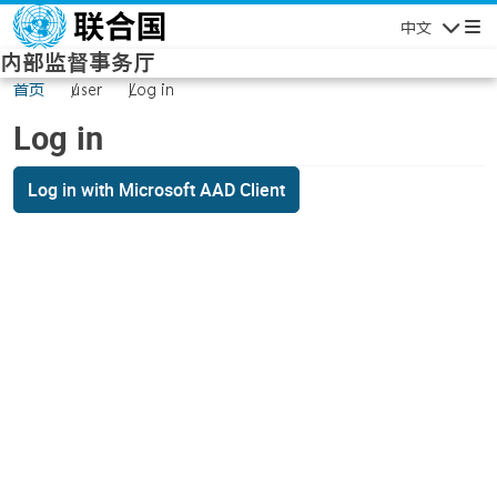
Skip to main content
中文
Navigatio
内部监督事务厅
首页
user
Log in
Log in
Log in with Microsoft AAD Client