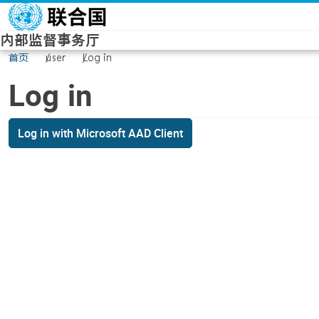
Skip to main content
内部监督事务厅
首页
user
Log in
Log in
Log in with Microsoft AAD Client