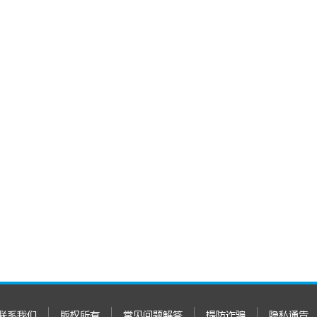
联系我们
版权所有
常见问题解答
提防诈骗
隐私通告