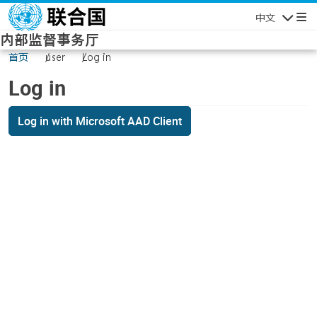
Skip to main content
中文
Navigatio
内部监督事务厅
首页
user
Log in
Log in
Log in with Microsoft AAD Client