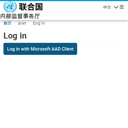
Skip to main content
中文
Navigatio
内部监督事务厅
首页
user
Log in
Log in
Log in with Microsoft AAD Client