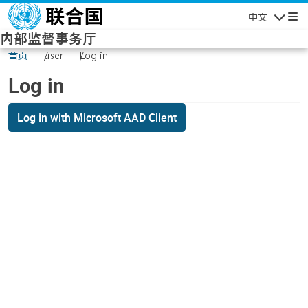
Skip to main content
中文
Navigatio
内部监督事务厅
首页
user
Log in
Log in
Log in with Microsoft AAD Client