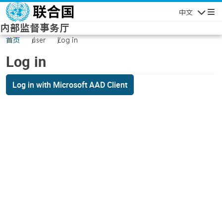
Skip to main content
中文
Navigatio
内部监督事务厅
首页
user
Log in
Log in
Log in with Microsoft AAD Client