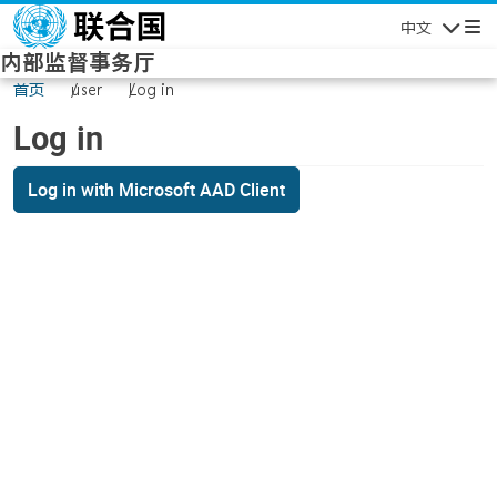
Skip to main content
中文
Navigatio
内部监督事务厅
首页
user
Log in
Log in
Log in with Microsoft AAD Client