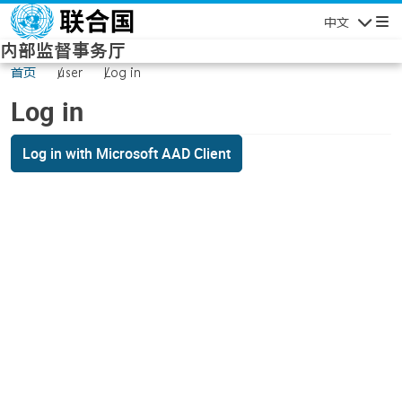
Skip to main content
中文
Navigatio
内部监督事务厅
首页
user
Log in
Log in
Log in with Microsoft AAD Client