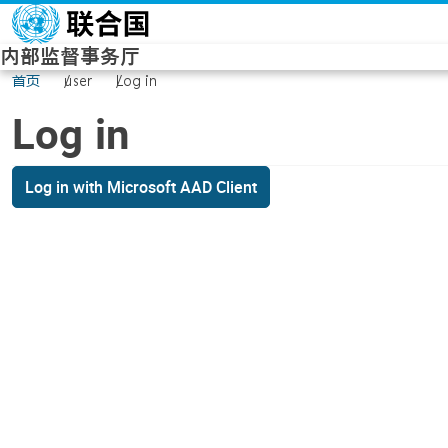
Skip to main content
内部监督事务厅
首页
user
Log in
Log in
Log in with Microsoft AAD Client