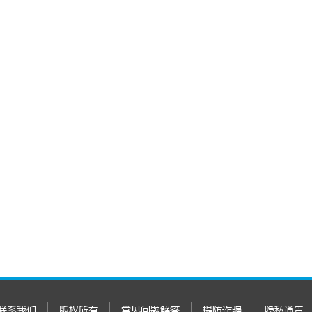
联系我们
版权所有
常见问题解答
提防诈骗
隐私通告