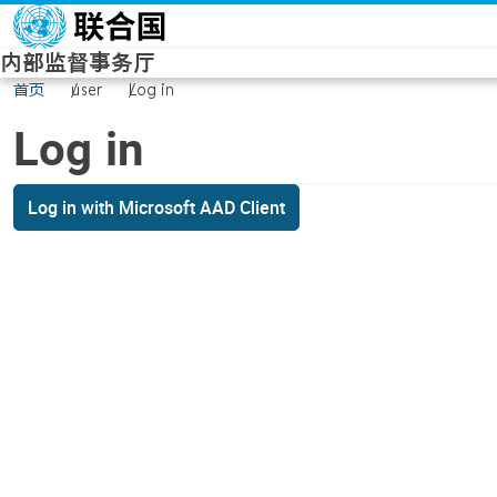
Skip to main content
内部监督事务厅
首页
user
Log in
Log in
Log in with Microsoft AAD Client