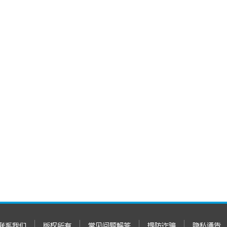
联系我们
版权所有
常见问题解答
提防诈骗
隐私通告