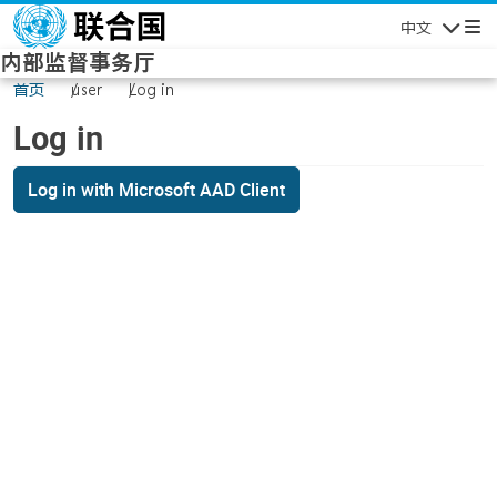
Skip to main content
中文
Navigatio
内部监督事务厅
首页
user
Log in
Log in
Log in with Microsoft AAD Client