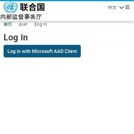
Skip to main content
中文
Navigatio
内部监督事务厅
首页
user
Log in
Log in
Log in with Microsoft AAD Client