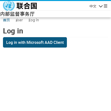
Skip to main content
中文
Navigatio
内部监督事务厅
首页
user
Log in
Log in
Log in with Microsoft AAD Client