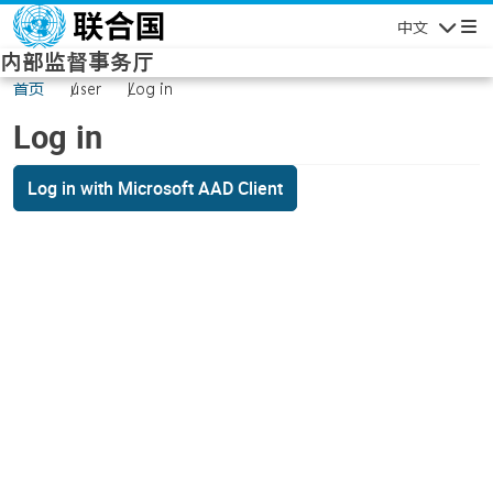
Skip to main content
中文
Navigatio
内部监督事务厅
首页
user
Log in
Log in
Log in with Microsoft AAD Client