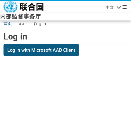
Skip to main content
中文
Navigatio
内部监督事务厅
首页
user
Log in
Log in
Log in with Microsoft AAD Client