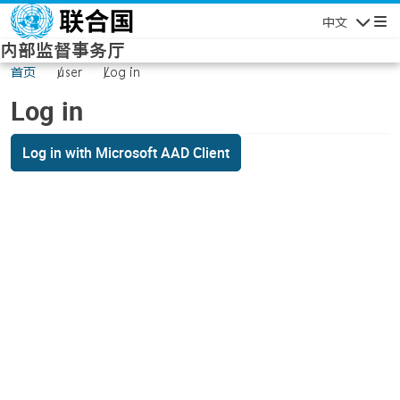
Skip to main content
中文
Navigatio
内部监督事务厅
首页
user
Log in
Log in
Log in with Microsoft AAD Client