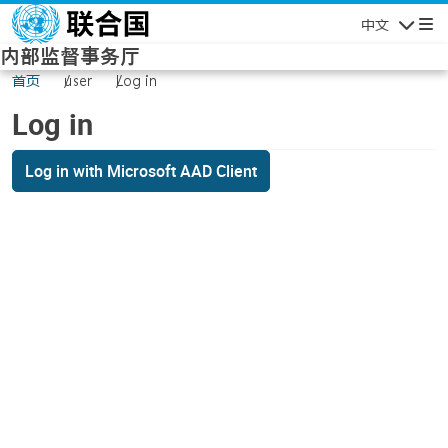
Skip to main content
中文
Navigatio
内部监督事务厅
首页
user
Log in
Log in
Log in with Microsoft AAD Client