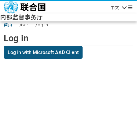
Skip to main content
中文
Navigatio
内部监督事务厅
首页
user
Log in
Log in
Log in with Microsoft AAD Client