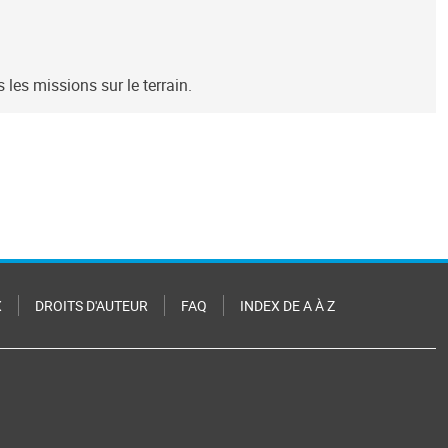
les missions sur le terrain.
X
DROITS D'AUTEUR
FAQ
INDEX DE A À Z