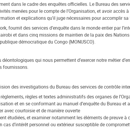
ent dans le cadre des enquêtes officielles. Le Bureau des servi
vités menées pour le compte de l’Organisation, et avoir accès à 
ormation et explications qu’il juge nécessaires pour accomplir sa
ork, fournit des services d’enquête dans le monde entier par l’in
Nairobi et dans cinq missions de maintien de la paix des Nation
épublique démocratique du Congo (MONUSCO).
déontologiques qui nous permettent d’exercer notre métier d’enq
us fournissons.
sion des investigations du Bureau des services de contrôle inter
règlements, règles et textes administratifs des organes de l’Org
isation et en se conformant au manuel d’enquête du Bureau et au
er avec courtoisie et de manière ouverte
soient étudiées, et examiner notamment les éléments de preuve à 
er en cas d’intérêt personnel ou extérieur susceptible de comprom